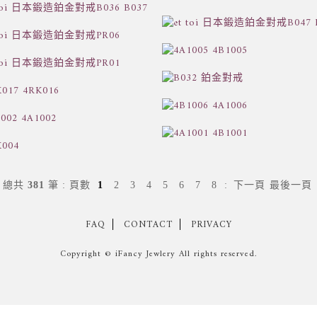
總共
381
筆
:
頁數
1
2
3
4
5
6
7
8
:
下一頁
最後一頁
FAQ
CONTACT
PRIVACY
Copyright © iFancy Jewlery All rights reserved.