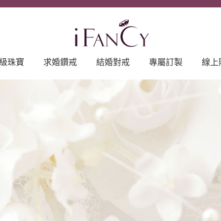
級珠寶
求婚鑽戒
結婚對戒
專屬訂製
線上
鑽石Diamond
精選婚戒
精選對戒
訂製珠寶
Engagement
Wedding Ring
Customized
Ring
Jewelry
翡翠Jadeite
德國工藝訂製對
精品設計師婚戒
戒AG Gerstner
日
OMAR
彩寶Color Stone
TORRES
意大利訂製婚戒
Unoaerre
訂
珍珠Pearl
精選完美鑽石
Sp
GIA Diamond
4C
日本工藝精品對
戒 Romantic
Blue
婚禮珠寶訂製體
驗iFancy
Experience
日本鍛造經典對