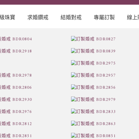
級珠寶
求婚鑽戒
結婚對戒
專屬訂製
線上
鑽石Diamond
精選婚戒
精選對戒
訂製珠寶
Engagement
Wedding Ring
Customized
Ring
Jewelry
翡翠Jadeite
德國工藝訂製對
精品設計師婚戒
戒AG Gerstner
日
OMAR
彩寶Color Stone
TORRES
意大利訂製婚戒
Unoaerre
訂
珍珠Pearl
精選完美鑽石
Sp
GIA Diamond
4C
日本工藝精品對
戒 Romantic
Blue
婚禮珠寶訂製體
驗iFancy
Experience
日本鍛造經典對
戒 et toi